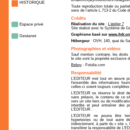
emailxxxx(at)mouvement-rural(poin
HISTORIQUE
Toute reproduction totale ou parti
sens de l’article L.713-2 du Code de 
Crédits
Espace privé
Réalisation du site
:
L'atelier 7
Site réalisé avec le Système de Ge
Graphisme basé sur
www.fnfr.or
Gestanet
Hébergeur
: OVH, 140, quai du Sa
Photographies et vidéos
Sauf mention contraire, les droit
le site sont la propriété exclusive de
Beboy
- Fotolia.com
Responsabilité
L'EDITEUR met tout en œuvre pour
l'ensemble des informations four
celles-ci soient toujours complètes
L'EDITEUR se réserve le droit de
sans préavis, le contenu de ce sit
vers un site tiers ou de modificati
interdite et peut entraîner des 
L'EDITEUR .
L'EDITEUR ne pourra être ten
hypertextes ou de tout autre élé
indirectement, à partir du « site »,
transférer la responsabilité de L'E